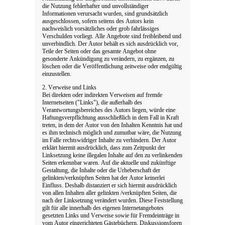
die Nutzung fehlerhafter und unvollständiger
Informationen verursacht wurden, sind grundsätzlich
ausgeschlossen, sofern seitens des Autors kein
nachweislich vorsätzliches oder grob fahrlässiges
Verschulden vorliegt. Alle Angebote sind freibleibend und
unverbindlich. Der Autor behält es sich ausdrücklich vor,
Teile der Seiten oder das gesamte Angebot ohne
gesonderte Ankündigung zu verändern, zu ergänzen, zu
löschen oder die Veröffentlichung zeitweise oder endgültig
einzustellen.
2. Verweise und Links
Bei direkten oder indirekten Verweisen auf fremde
Internetseiten ("Links"), die außerhalb des
Verantwortungsbereiches des Autors liegen, würde eine
Haftungsverpflichtung ausschließlich in dem Fall in Kraft
treten, in dem der Autor von den Inhalten Kenntnis hat und
es ihm technisch möglich und zumutbar wäre, die Nutzung
im Falle rechtswidriger Inhalte zu verhindern. Der Autor
erklärt hiermit ausdrücklich, dass zum Zeitpunkt der
Linksetzung keine illegalen Inhalte auf den zu verlinkenden
Seiten erkennbar waren. Auf die aktuelle und zukünftige
Gestaltung, die Inhalte oder die Urheberschaft der
gelinkten/verknüpften Seiten hat der Autor keinerlei
Einfluss. Deshalb distanziert er sich hiermit ausdrücklich
von allen Inhalten aller gelinkten /verknüpften Seiten, die
nach der Linksetzung verändert wurden. Diese Feststellung
gilt für alle innerhalb des eigenen Internetangebotes
gesetzten Links und Verweise sowie für Fremdeinträge in
vom Autor eingerichteten Gästebüchern, Diskussionsforen