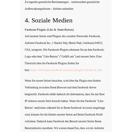
Zwingende gesetzliche Bestimmungen – insbesondere gesetzliche
Aufbewahrungsfristen – bleiben unberührt.
4. Soziale Medien
Facebook-Plugins (Like & Share-Button)
Auf unseren Seiten sind Plugins des sozialen Netzwerks Facebook,
Anbieter Facebook Inc., 1 Hacker Way, Menlo Park, California 94025,
USA, integriert. Die Facebook-Plugins erkennen Sie an dem Facebook-
Logo oder dem "Like-Button" ("Gefällt mir") auf unserer Seite. Eine
Übersicht über die Facebook-Plugins finden Sie
hier:
https://developers.facebook.com/docs/plugins/?locale=de_DE
.
Wenn Sie unsere Seiten besuchen, wird über das Plugin eine direkte
Verbindung zwischen Ihrem Browser und dem Facebook-Server
hergestellt. Facebook erhält dadurch die Information, dass Sie mit Ihrer
IP-Adresse unsere Seite besucht haben. Wenn Sie den Facebook "Like-
Button" anklicken während Sie in Ihrem Facebook-Account eingeloggt
sind, können Sie die Inhalte unserer Seiten auf Ihrem Facebook-Profil
verlinken. Dadurch kann Facebook den Besuch unserer Seiten Ihrem
Benutzerkonto zuordnen. Wir weisen darauf hin, dass wir als Anbieter