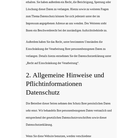
erhalten. Sie haben außerdem ein Recht, die Berichtigung, Sperrung oder
Löschung dieser Daten zu verlangen. Hierzu sowie zu weiteren Fragen
zum Thema Datenschutz können Sie sich jederzeit unter der im
Impressum angegebenen Adresse an uns wenden. Des Weiteren steht
Ihnen ein Beschwerderecht bei der zuständigen Aufsichtsbehörde zu.
Außerdem haben Sie das Recht, unter bestimmten Umständen die
Einschränkung der Verarbeitung Ihrer personenbezogenen Daten zu
verlangen. Details hierzu entnehmen Sie der Datenschutzerklärung unter
„Recht auf Einschränkung der Verarbeitung“.
2. Allgemeine Hinweise und
Pflichtinformationen
Datenschutz
Die Betreiber dieser Seiten nehmen den Schutz Ihrer persönlichen Daten
sehr ernst. Wir behandeln Ihre personenbezogenen Daten vertraulich und
entsprechend der gesetzlichen Datenschutzvorschriften sowie dieser
Datenschutzerklärung.
Wenn Sie diese Website benutzen, werden verschiedene