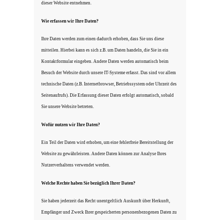
dieser Website entnehmen.
Wie erfassen wir Ihre Daten?
Ihre Daten werden zum einen dadurch erhoben, dass Sie uns diese
mitteilen. Hierbei kann es sich z.B. um Daten handeln, die Sie in ein
Kontaktformular eingeben. Andere Daten werden automatisch beim
Besuch der Website durch unsere IT-Systeme erfasst. Das sind vor allem
technische Daten (z.B. Internetbrowser, Betriebssystem oder Uhrzeit des
Seitenaufrufs). Die Erfassung dieser Daten erfolgt automatisch, sobald
Sie unsere Website betreten.
Wofür nutzen wir Ihre Daten?
Ein Teil der Daten wird erhoben, um eine fehlerfreie Bereitstellung der
Website zu gewährleisten. Andere Daten können zur Analyse Ihres
Nutzerverhaltens verwendet werden.
Welche Rechte haben Sie bezüglich Ihrer Daten?
Sie haben jederzeit das Recht unentgeltlich Auskunft über Herkunft,
Empfänger und Zweck Ihrer gespeicherten personenbezogenen Daten zu