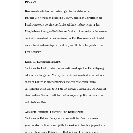
DSGVO).
Beschwerderecht bei der zuständigen Aufsichtsbehörde
Im Falle von Verstößen gegen die DSGVO steht den Betroffenen ein
Beschwerderecht bei einer Aufsichtsbehörde, insbesondere in dem
Mitgliedstaat ihres gewöhnlichen Aufenthalts, ihres Arbeitsplatzes oder
des Orts des mutmaßlichen Verstoßes zu. Das Beschwerderecht besteht
unbeschadet anderweitiger verwaltungsrechtlicher oder gerichtlicher
Rechtsbehelfe.
Recht auf Datenübertragbarkeit
Sie haben das Recht, Daten, die wir auf Grundlage Ihrer Einwilligung
oder in Erfüllung eines Vertrags automatisiert verarbeiten, an sich oder
an einen Dritten in einem gängigen, maschinenlesbaren Format
aushändigen zu lassen. Sofern Sie die direkte Übertragung der Daten an
einen anderen Verantwortlichen verlangen, erfolgt dies nur, soweit es
technisch machbar ist.
Auskunft, Sperrung, Löschung und Berichtigung
Sie haben im Rahmen der geltenden gesetzlichen Bestimmungen
jederzeit das Recht auf unentgeltliche Auskunft über Ihre gespeicherten
personenbezogenen Daten, deren Herkunft und Empfänger und den