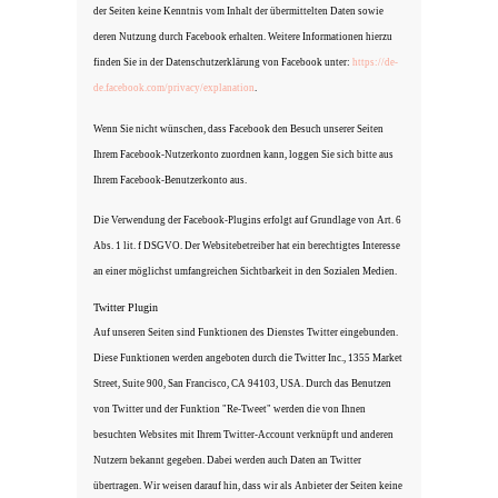
der Seiten keine Kenntnis vom Inhalt der übermittelten Daten sowie
deren Nutzung durch Facebook erhalten. Weitere Informationen hierzu
finden Sie in der Datenschutzerklärung von Facebook unter:
https://de-
de.facebook.com/privacy/explanation
.
Wenn Sie nicht wünschen, dass Facebook den Besuch unserer Seiten
Ihrem Facebook-Nutzerkonto zuordnen kann, loggen Sie sich bitte aus
Ihrem Facebook-Benutzerkonto aus.
Die Verwendung der Facebook-Plugins erfolgt auf Grundlage von Art. 6
Abs. 1 lit. f DSGVO. Der Websitebetreiber hat ein berechtigtes Interesse
an einer möglichst umfangreichen Sichtbarkeit in den Sozialen Medien.
Twitter Plugin
Auf unseren Seiten sind Funktionen des Dienstes Twitter eingebunden.
Diese Funktionen werden angeboten durch die Twitter Inc., 1355 Market
Street, Suite 900, San Francisco, CA 94103, USA. Durch das Benutzen
von Twitter und der Funktion "Re-Tweet" werden die von Ihnen
besuchten Websites mit Ihrem Twitter-Account verknüpft und anderen
Nutzern bekannt gegeben. Dabei werden auch Daten an Twitter
übertragen. Wir weisen darauf hin, dass wir als Anbieter der Seiten keine