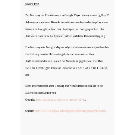
94043, USA.
Zur Nutzung der Funktionen von Google Maps ist es notwendig, Ihre IP
Adresse zu speichern. Diese Informationen werden in der Regel an einen
Server von Google in den USA übertragen und dort gespeichert. Der
Anbieter dieser Seite hat keinen Einfluss auf diese Datenübertragung.
Die Nutzung von Google Maps erfolgt im Interesse einer ansprechenden
Darstellung unserer Online-Angebote und an einer leichten
Auffindbarkeit der von uns auf der Website angegebenen Orte. Dies
stellt ein berechtigtes Interesse im Sinne von Art. 6 Abs. 1 lit. f DSGVO
dar.
Mehr Informationen zum Umgang mit Nutzerdaten finden Sie in der
Datenschutzerklärung von
Google:
https://policies.google.com/privacy?hl=de
.
Quelle:
https://www.e-recht24.de/muster-datenschutzerklaerung.html