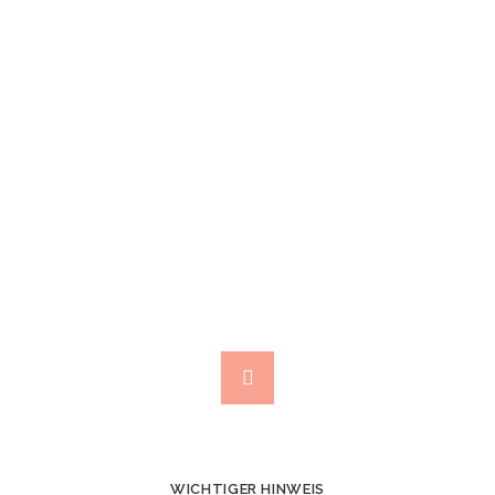
VERGNÜGEN -
BEI UNS IN
BESTEN
HÄNDEN!
Termine bitte telefonisch vereinbaren
WICHTIGER HINWEIS