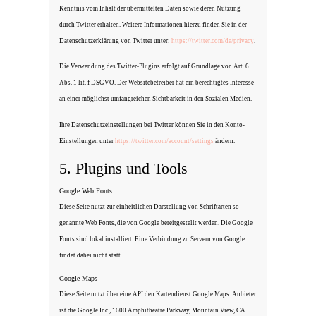
Kenntnis vom Inhalt der übermittelten Daten sowie deren Nutzung
durch Twitter erhalten. Weitere Informationen hierzu finden Sie in der
Datenschutzerklärung von Twitter unter:
https://twitter.com/de/privacy
.
Die Verwendung des Twitter-Plugins erfolgt auf Grundlage von Art. 6
Abs. 1 lit. f DSGVO. Der Websitebetreiber hat ein berechtigtes Interesse
an einer möglichst umfangreichen Sichtbarkeit in den Sozialen Medien.
Ihre Datenschutzeinstellungen bei Twitter können Sie in den Konto-
Einstellungen unter
https://twitter.com/account/settings
ändern.
5. Plugins und Tools
Google Web Fonts
Diese Seite nutzt zur einheitlichen Darstellung von Schriftarten so
genannte Web Fonts, die von Google bereitgestellt werden. Die Google
Fonts sind lokal installiert. Eine Verbindung zu Servern von Google
findet dabei nicht statt.
Google Maps
Diese Seite nutzt über eine API den Kartendienst Google Maps. Anbieter
ist die Google Inc., 1600 Amphitheatre Parkway, Mountain View, CA