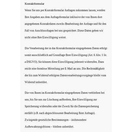
Kontaktformular
Wenn Sie uns per Kontaktformular Anfragen zukommen lassen, werden
Ihre Angaben aus dem Anfrageformular inklusive der von Ihnen dort
angegebenen Kontaktdaten zwecks Bearbeitung der Anfrage und für den
Fall von Anschlussfragen bei uns gespeichert. Diese Daten geben wir
nicht ohne Ihre Einwilligung weiter.
Die Verarbeitung der in das Kontaktformular eingegebenen Daten erfolgt
somit ausschließlich auf Grundlage Ihrer Einwilligung (Art. 6 Abs. 1 lit.
a DSGVO). Sie können diese Einwilligung jederzeit widerrufen. Dazu
reicht eine formlose Mitteilung per E-Mail an uns. Die Rechtmäßigkeit
der bis zum Widerruf erfolgten Datenverarbeitungsvorgänge bleibt vom
Widerruf unberührt.
Die von Ihnen im Kontaktformular eingegebenen Daten verbleiben bei
uns, bis Sie uns zur Löschung auffordern, Ihre Einwilligung zur
Speicherung widerrufen oder der Zweck für die Datenspeicherung
entfällt (z.B. nach abgeschlossener Bearbeitung Ihrer Anfrage).
Zwingende gesetzliche Bestimmungen – insbesondere
Aufbewahrungsfristen – bleiben unberührt.