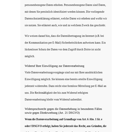
personenbezogene Daten erhoben. Personenbezogene Daten sind Daten,
mit denen Sie persönlich identifiziert werden können. Die vorliegende
Datenschutzerklärung erläutert, welche Daten wir erheben und wofür wir
sie nutzen. Sie erläutert auch, wie und zu welchem Zweck das geschieht.
Wir weisen darauf hin, dass die Datenübertragung im Internet (z.B. bei
der Kommunikation per E-Mail) Sicherheitslücken aufweisen kann. Ein
lückenloser Schutz der Daten vor dem Zugriff durch Dritte ist nicht
möglich.
Widerruf Ihrer Einwilligung zur Datenverarbeitung
Viele Datenverarbeitungsvorgänge sind nur mit Ihrer ausdrücklichen
Einwilligung möglich. Sie können eine bereits erteilte Einwilligung
jederzeit widerrufen. Dazu reicht eine formlose Mitteilung per E-Mail an
uns. Die Rechtmäßigkeit der bis zum Widerruf erfolgten
Datenverarbeitung bleibt vom Widerruf unberührt.
Widerspruchsrecht gegen die Datenerhebung in besonderen Fällen
sowie gegen Direktwerbung (Art. 21 DSGVO)
Wenn die Datenverarbeitung auf Grundlage von Art. 6 Abs. 1 lit. e
oder f DSGVO erfolgt, haben Sie jederzeit das Recht, aus Gründen, die