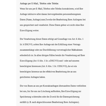
Anfrage per E-Mail, Telefon oder Telefax
Wenn Sie uns per E-Mail, Telefon oder Telefax kontaktieren, wird Ihre
Anfrage inklusive aller daraus hervorgehenden personenbezogenen
Daten (Name, Anfrage) zum Zwecke der Bearbeitung Ihres Anliegens bei
uns gespeichert und verarbeitet. Diese Daten geben wir nicht ohne Ihre
Einwilligung weiter.
Die Verarbeitung dieser Daten erfolgt auf Grundlage von Art. 6 Abs. 1
lit. b DSGVO, sofern Ihre Anfrage mit der Erfüllung eines Vertrags
zusammenhängt oder zur Durchführung vorvertraglicher Maßnahmen
erforderlich ist. In allen übrigen Fällen beruht die Verarbeitung auf Ihrer
Einwilligung (Art. 6 Abs. 1 lit. a DSGVO) und / oder auf unseren
berechtigten Interessen (Art. 6 Abs. 1 lit. f DSGVO), da wir ein
berechtigtes Interesse an der effektiven Bearbeitung der an uns
gerichteten Anfragen haben.
Die von Ihnen an uns per Kontaktanfragen übersandten Daten verbleiben
bei uns, bis Sie uns zur Löschung auffordern, Ihre Einwilligung zur
Speicherung widerrufen oder der Zweck für die Datenspeicherung
entfällt (z. B. nach abgeschlossener Bearbeitung Ihres Anliegens).