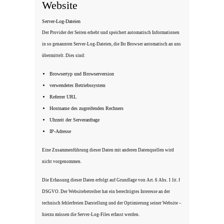
Website
Server-Log-Dateien
Der Provider der Seiten erhebt und speichert automatisch Informationen
in so genannten Server-Log-Dateien, die Ihr Browser automatisch an uns
übermittelt. Dies sind:
Browsertyp und Browserversion
verwendetes Betriebssystem
Referrer URL
Hostname des zugreifenden Rechners
Uhrzeit der Serveranfrage
IP-Adresse
Eine Zusammenführung dieser Daten mit anderen Datenquellen wird
nicht vorgenommen.
Die Erfassung dieser Daten erfolgt auf Grundlage von Art. 6 Abs. 1 lit. f
DSGVO. Der Websitebetreiber hat ein berechtigtes Interesse an der
technisch fehlerfreien Darstellung und der Optimierung seiner Website –
hierzu müssen die Server-Log-Files erfasst werden.